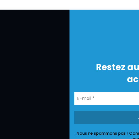
Restez au
ac
Nous ne spammons pas !
Cons