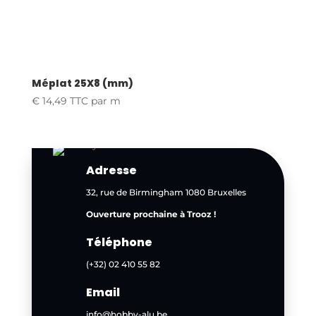
Méplat 25X8 (mm)
€
14,49
TTC
par m
Adresse
32, rue de Birmingham 1080 Bruxelles
Ouverture prochaine à Trooz !
Téléphone
(+32) 02 410 55 82
Email
info@hobby-alu.be