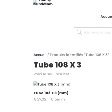
Accuei
Recherche
de
produits
Accueil
/ Produits identifiés “Tube 108 X 3”
Tube 108 X 3
Voici le seul résultat
Tube 108 X 3 (mm)
€
57,05
TTC
par m