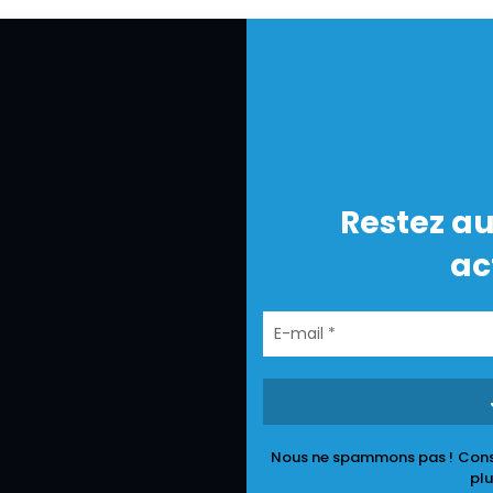
Restez au
ac
Nous ne spammons pas !
Cons
plu