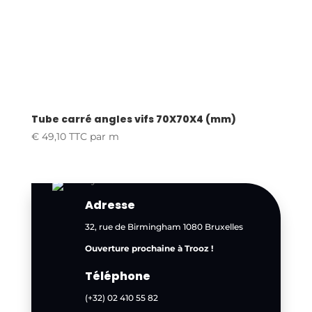
Tube carré angles vifs 70X70X4 (mm)
€
49,10
TTC
par m
Adresse
32, rue de Birmingham 1080 Bruxelles
Ouverture prochaine à Trooz !
Téléphone
(+32) 02 410 55 82