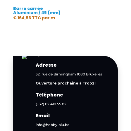
Barre carrée
Aluminium / 45 (mm)
€
164,56
TTC
par m
Adresse
32, rue de Birmingham 1080 Bruxelles
Ouverture prochaine à Trooz !
Téléphone
(+32) 02 410 55 82
Email
info@hobby-alu.be