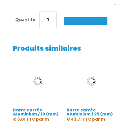
quantité
de
Ajouter au panier
Barre
carrée
Aluminium
Produits similaires
/
12
(mm)
Barre carrée
Barre carrée
Aluminium / 10 (mm)
Aluminium / 25 (mm)
€
6,01
TTC
par m
€
43,71
TTC
par m