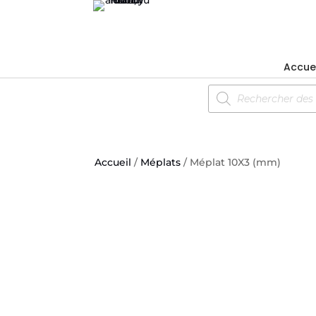
Accuei
Recherche
de
produits
Accueil
/
Méplats
/ Méplat 10X3 (mm)