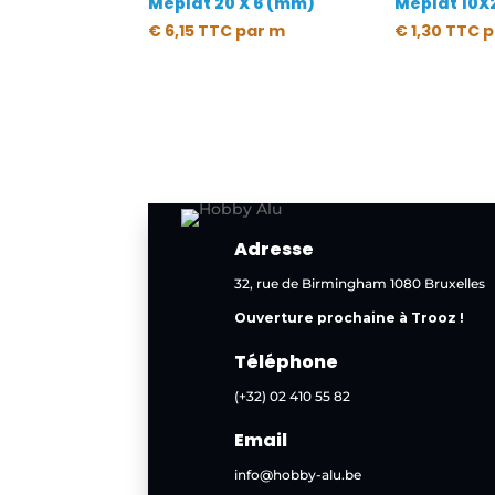
Méplat 20 X 6 (mm)
Méplat 10X
€
6,15
TTC
par m
€
1,30
TTC
p
Adresse
32, rue de Birmingham 1080 Bruxelles
Ouverture prochaine à Trooz !
Téléphone
(+32) 02 410 55 82
Email
info@hobby-alu.be