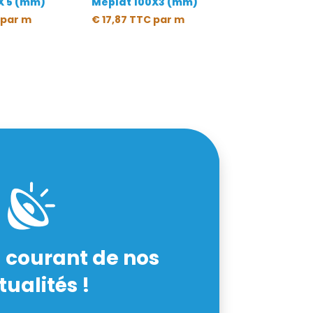
X 5 (mm)
Méplat 100X3 (mm)
par m
€
17,87
TTC
par m
 courant de nos
tualités !