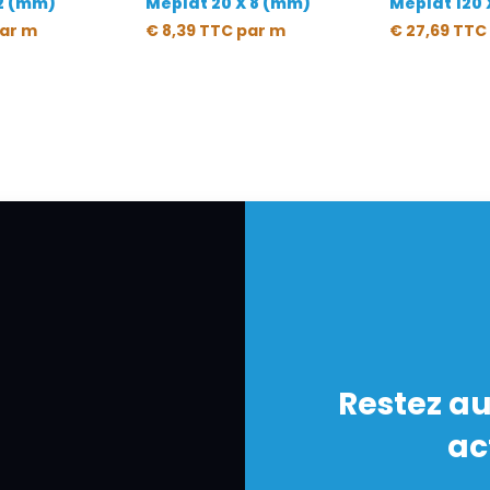
2 (mm)
Méplat 20 X 8 (mm)
Méplat 120 
ar m
€
8,39
TTC
par m
€
27,69
TTC
Restez au
ac