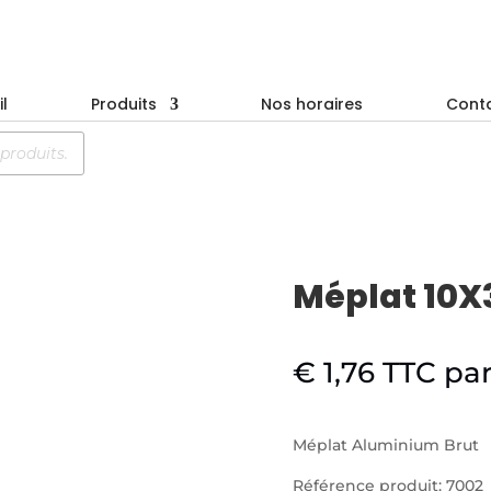
l
Produits
Nos horaires
Cont
Méplat 10
€
1,76
TTC
pa
Méplat Aluminium Brut
Référence produit: 7002