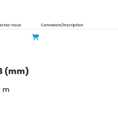
actez-nous
Connexion/Inscription
X3 (mm)
r m