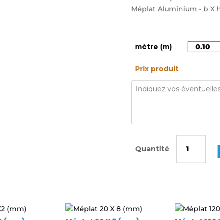
Méplat Aluminium - b X h
mètre (m)
Prix produit
quantité
de
Méplat
10X3
(mm)