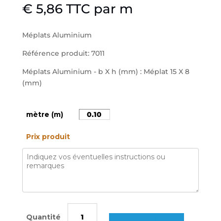
€
5,86
TTC
par m
Méplats Aluminium
Référence produit: 7011
Méplats Aluminium - b X h (mm) : Méplat 15 X 8
(mm)
mètre (m)
Prix produit
quantité
de
Ajouter au panier