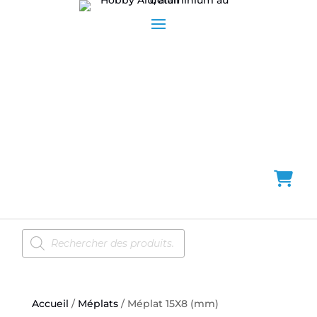
Recherche
de
produits
Accueil
/
Méplats
/ Méplat 15X8 (mm)