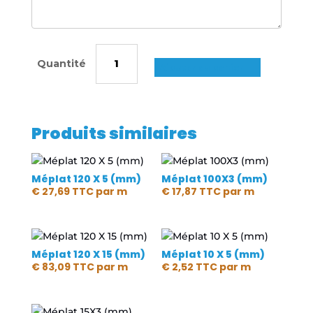
quantité
de
Ajouter au panier
Méplat
80X15
(mm)
Produits similaires
Méplat 120 X 5 (mm)
Méplat 100X3 (mm)
€
27,69
TTC
par m
€
17,87
TTC
par m
Méplat 120 X 15 (mm)
Méplat 10 X 5 (mm)
€
83,09
TTC
par m
€
2,52
TTC
par m