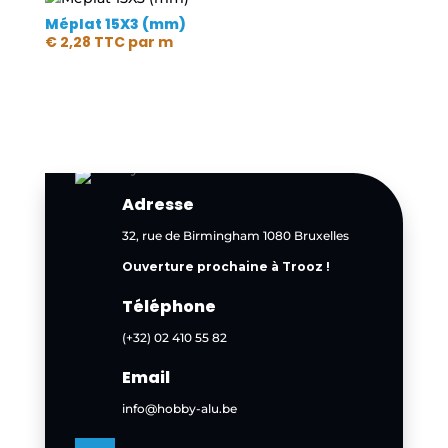
Méplat 15X3 (mm)
€
2,28
TTC
par m
Adresse
32, rue de Birmingham 1080 Bruxelles
Ouverture prochaine à Trooz !
Téléphone
(+32) 02 410 55 82
Email
info@hobby-alu.be