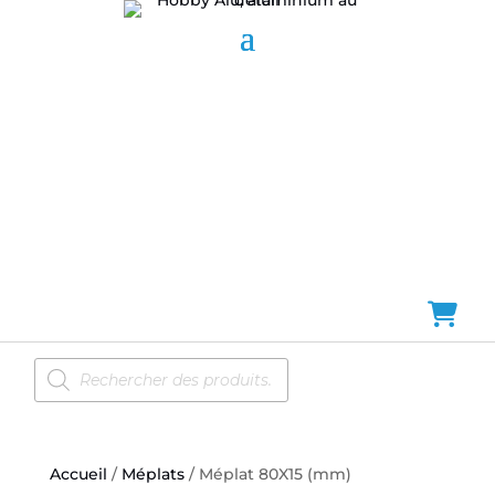
Recherche
de
produits
Accueil
/
Méplats
/ Méplat 80X15 (mm)