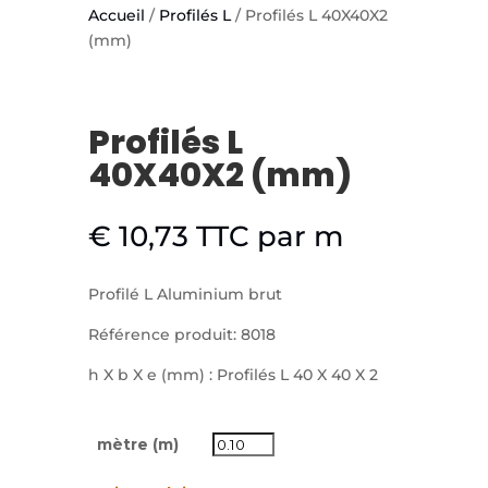
Accueil
/
Profilés L
/ Profilés L 40X40X2
(mm)
Profilés L
40X40X2 (mm)
€
10,73
TTC
par m
Profilé L Aluminium brut
Référence produit: 8018
h X b X e (mm) : Profilés L 40 X 40 X 2
mètre (m)