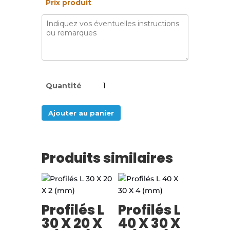
Prix produit
quantité
de
Profilés
L
Ajouter au panier
40X40X2
(mm)
Produits similaires
Profilés L
Profilés L
30 X 20 X
40 X 30 X