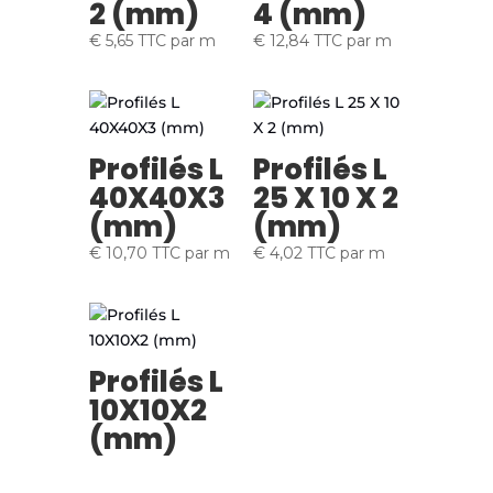
2 (mm)
4 (mm)
€
5,65
TTC
par m
€
12,84
TTC
par m
Profilés L
Profilés L
40X40X3
25 X 10 X 2
(mm)
(mm)
€
10,70
TTC
par m
€
4,02
TTC
par m
Profilés L
10X10X2
(mm)