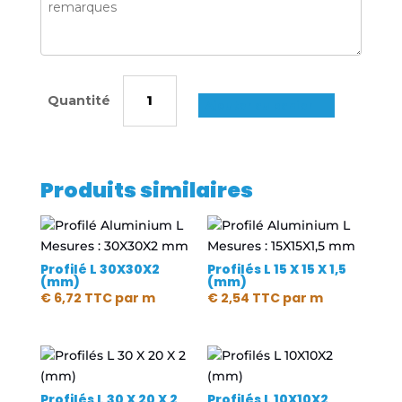
quantité
de
Ajouter au panier
Profilés
L
60
Produits similaires
X
30
X
2
Profilé L 30X30X2
Profilés L 15 X 15 X 1,5
(mm)
(mm)
(mm)
€
6,72
TTC
par m
€
2,54
TTC
par m
Profilés L 30 X 20 X 2
Profilés L 10X10X2