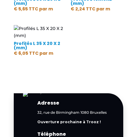
(mm)
(mm)
€
5,65
TTC
par m
€
2,24
TTC
par m
Profilés L 35 X 20 X 2
(mm)
€
6,05
TTC
par m
Adresse
32, rue de Birmingham 1080 Bruxelles
Ouverture prochaine à Trooz !
Téléphone