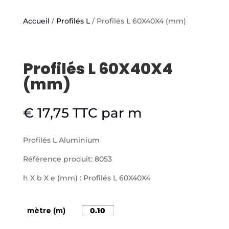
Accueil
/
Profilés L
/ Profilés L 60X40X4 (mm)
Profilés L 60X40X4
(mm)
€
17,75
TTC
par m
Profilés L Aluminium
Référence produit: 8053
h X b X e (mm) : Profilés L 60X40X4
mètre (m)