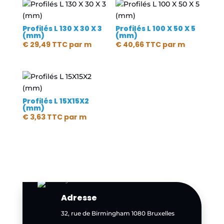
Profilés L 130 X 30 X 3
Profilés L 100 X 50 X 5
(mm)
(mm)
€
29,49
TTC
par m
€
40,66
TTC
par m
Profilés L 15X15X2
(mm)
€
3,63
TTC
par m
Adresse
32, rue de Birmingham 1080 Bruxelles