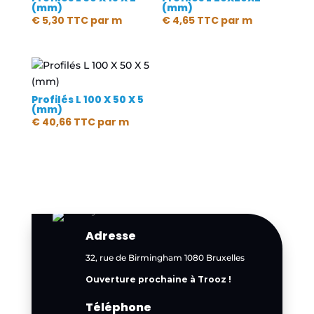
(mm)
(mm)
€
5,30
TTC
par m
€
4,65
TTC
par m
Profilés L 100 X 50 X 5
(mm)
€
40,66
TTC
par m
Adresse
32, rue de Birmingham 1080 Bruxelles
Ouverture prochaine à Trooz !
Téléphone