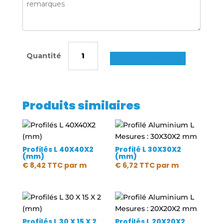
quantité
de
Ajouter au panier
Profilés
L
80X40X4
Produits similaires
(mm)
Profilés L 40X40X2
Profilé L 30X30X2
(mm)
(mm)
€
8,42
TTC
par m
€
6,72
TTC
par m
Profilés L 30 X 15 X 2
Profilés L 20X20X2