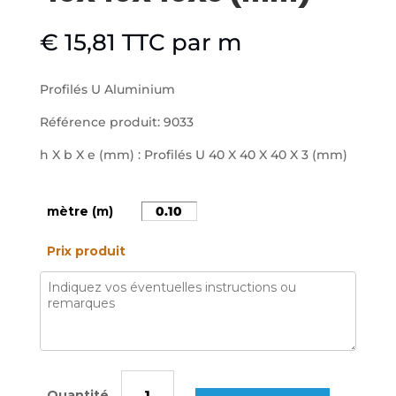
€
15,81
TTC
par m
Profilés U Aluminium
Référence produit: 9033
h X b X e (mm) : Profilés U 40 X 40 X 40 X 3 (mm)
mètre (m)
Prix produit
quantité