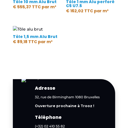
Tôle 10 mm Alu Brut
Tôle 1 mm Alu perforé
C5 U7.5
€
555,37
TTC
par m²
€
162,02
TTC
par m²
Tôle 1,5 mm Alu Brut
€
89,18
TTC
par m²
Adresse
32, rue de Birmingham 1080 Bruxelles
Ouverture prochaine à Trooz !
Téléphone
(+32) 02 410 55 82