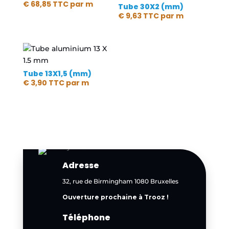
€
68,85
TTC
par m
Tube 30X2 (mm)
€
9,63
TTC
par m
Tube 13X1,5 (mm)
€
3,90
TTC
par m
Adresse
32, rue de Birmingham 1080 Bruxelles
Ouverture prochaine à Trooz !
Téléphone