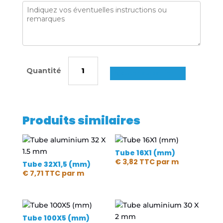
quantité
de
Ajouter au panier
Tube
35X5
(mm)
Produits similaires
Tube 16X1 (mm)
€
3,82
TTC
par m
Tube 32X1,5 (mm)
€
7,71
TTC
par m
Tube 100X5 (mm)