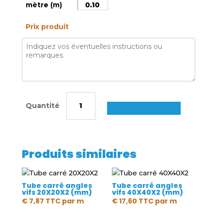
mètre (m)
Prix produit
quantité
de
Ajouter au panier
Tube
carré
angles
Produits similaires
vifs
40X40X4
(mm)
Tube carré angles
Tube carré angles
vifs 20X20X2 (mm)
vifs 40X40X2 (mm)
€
7,87
TTC
par m
€
17,60
TTC
par m