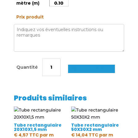
mètre (m)
Prix produit
quantité
de
Ajouter au panier
Tube
rectangulaire
180X50X4
Produits similaires
mm
Tube rectangulaire
Tube rectangulaire
20X10X1,5 mm
50X30X2 mm
€
4,57
TTC
par m
€
14,04
TTC
par m