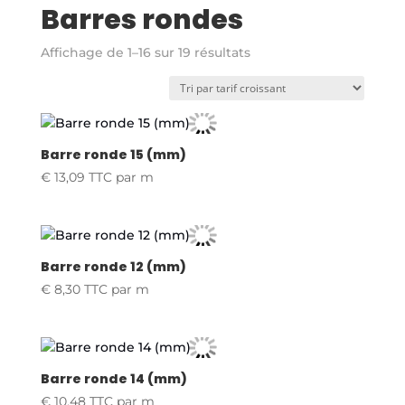
Barres rondes
Trié
Affichage de 1–16 sur 19 résultats
par
prix
croissant
Barre ronde 15 (mm)
€
13,09
TTC
par m
Barre ronde 12 (mm)
€
8,30
TTC
par m
Barre ronde 14 (mm)
€
10,48
TTC
par m