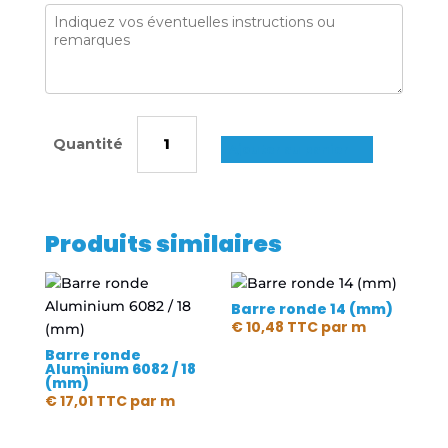
quantité
de
Ajouter au panier
Barre
ronde
extrudées
Produits similaires
Aluminium
/
60
Barre ronde 14 (mm)
(mm)
€
10,48
TTC
par m
Barre ronde
Aluminium 6082 / 18
(mm)
€
17,01
TTC
par m