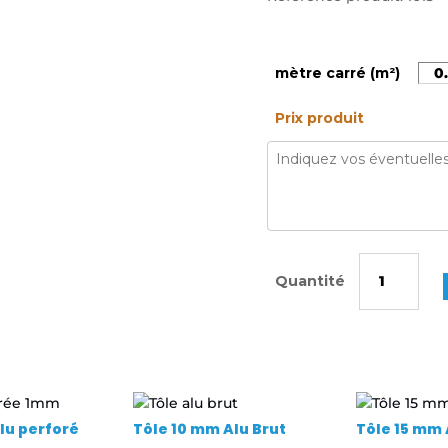
mètre carré (m²)
Prix produit
quantité
de
Tôle
1,5
mm
Alu
Brut
lu perforé
Tôle 10 mm Alu Brut
Tôle 15 mm 