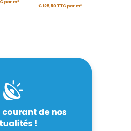
TC
par m²
€
125,80
TTC
par m²
 courant de nos
tualités !