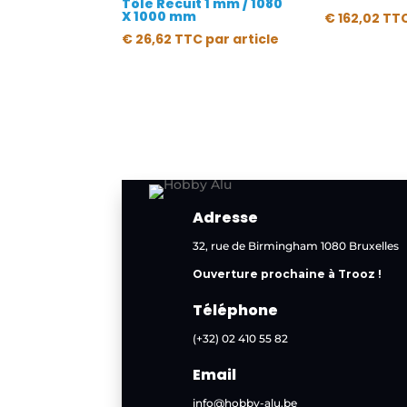
Tôle Recuit 1 mm / 1080
X 1000 mm
€
162,02
TT
€
26,62
TTC
par article
Adresse
32, rue de Birmingham 1080 Bruxelles
Ouverture prochaine à Trooz !
Téléphone
(+32) 02 410 55 82
Email
info@hobby-alu.be