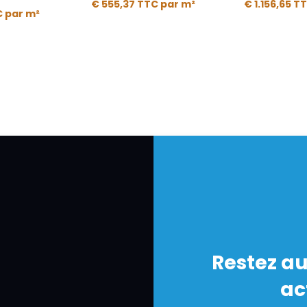
€
555,37
TTC
par m²
€
1.156,65
T
C
par m²
Restez au
ac