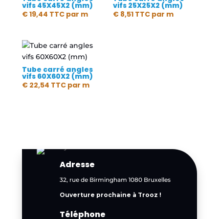
vifs 45X45X2 (mm)
vifs 25X25X2 (mm)
€
19,44
TTC
par m
€
8,51
TTC
par m
Tube carré angles
vifs 60X60X2 (mm)
€
22,54
TTC
par m
Adresse
32, rue de Birmingham 1080 Bruxelles
Ouverture prochaine à Trooz !
Téléphone