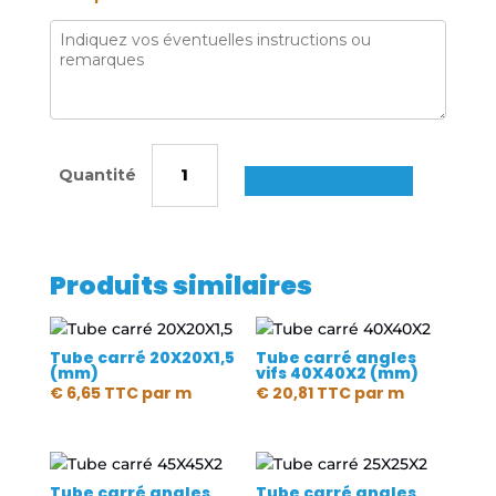
quantité
de
Ajouter au panier
Tube
carré
angles
Produits similaires
vifs
30X30X2
(mm)
Tube carré 20X20X1,5
Tube carré angles
(mm)
vifs 40X40X2 (mm)
€
6,65
TTC
par m
€
20,81
TTC
par m
Tube carré angles
Tube carré angles